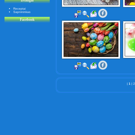
Draugai
Receptai
Sapnininkas
Facebook
|
1
|