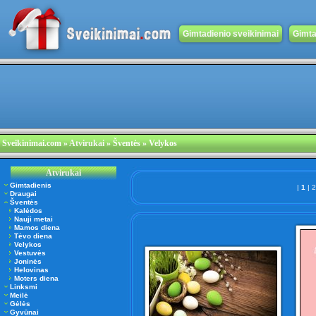
Gimtadienio sveikinimai
Gimta
Sveikinimai.com
»
Atvirukai
» Šventės » Velykos
Atvirukai
Gimtadienis
|
1
|
Draugai
Šventės
Kalėdos
Nauji metai
Mamos diena
Tėvo diena
Velykos
Vestuvės
Joninės
Helovinas
Moters diena
Linksmi
Meilė
Gėlės
Gyvūnai