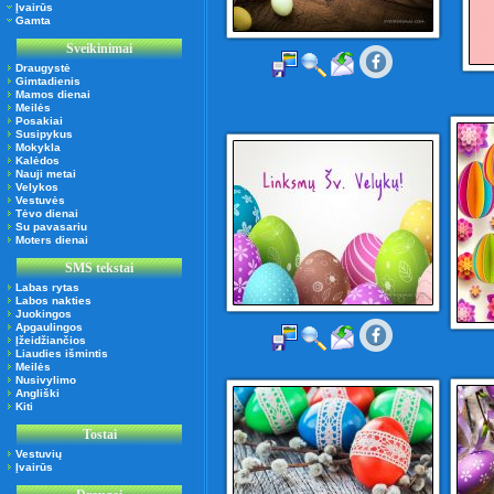
Įvairūs
Gamta
Sveikinimai
Draugystė
Gimtadienis
Mamos dienai
Meilės
Posakiai
Susipykus
Mokykla
Kalėdos
Nauji metai
Velykos
Vestuvės
Tėvo dienai
Su pavasariu
Moters dienai
SMS tekstai
Labas rytas
Labos nakties
Juokingos
Apgaulingos
Įžeidžiančios
Liaudies išmintis
Meilės
Nusivylimo
Angliški
Kiti
Tostai
Vestuvių
Įvairūs