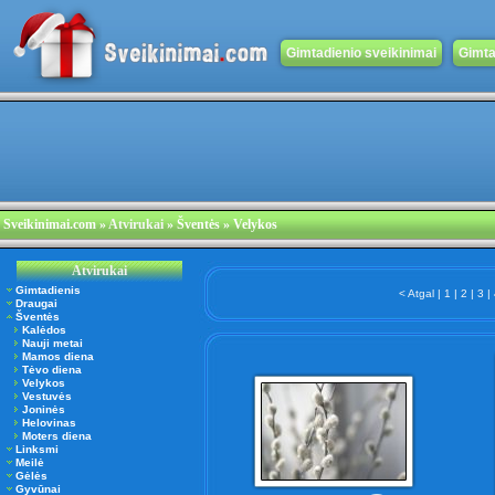
Gimtadienio sveikinimai
Gimta
Sveikinimai.com
»
Atvirukai
» Šventės » Velykos
Atvirukai
Gimtadienis
< Atgal
|
1
|
2
|
3
|
Draugai
Šventės
Kalėdos
Nauji metai
Mamos diena
Tėvo diena
Velykos
Vestuvės
Joninės
Helovinas
Moters diena
Linksmi
Meilė
Gėlės
Gyvūnai