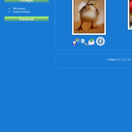
Draugai
Receptai
Sapnininkas
Facebook
< Atgal
|
1
|
2
|
3
|