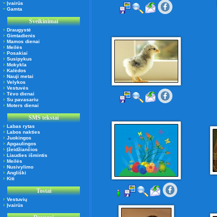
Įvairūs
Gamta
Sveikinimai
Draugystė
Gimtadienis
Mamos dienai
Meilės
Posakiai
Susipykus
Mokykla
Kalėdos
Nauji metai
Velykos
Vestuvės
Tėvo dienai
Su pavasariu
Moters dienai
SMS tekstai
Labas rytas
Labos nakties
Juokingos
Apgaulingos
Įžeidžiančios
Liaudies išmintis
Meilės
Nusivylimo
Angliški
Kiti
Tostai
Vestuvių
Įvairūs