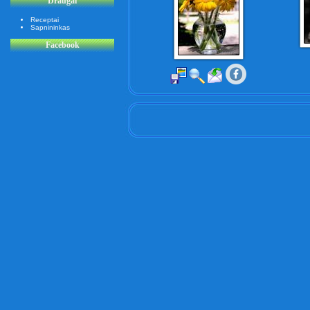
Draugai
Receptai
Sapnininkas
Facebook