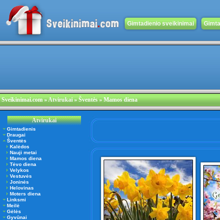
Gimtadienio sveikinimai
Gimta
Sveikinimai.com
»
Atvirukai
» Šventės » Mamos diena
Atvirukai
Gimtadienis
Draugai
Šventės
Kalėdos
Nauji metai
Mamos diena
Tėvo diena
Velykos
Vestuvės
Joninės
Helovinas
Moters diena
Linksmi
Meilė
Gėlės
Gyvūnai