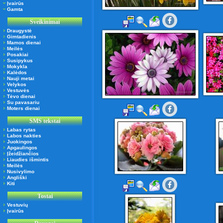
Įvairūs
Gamta
Sveikinimai
Draugystė
Gimtadienis
Mamos dienai
Meilės
Posakiai
Susipykus
Mokykla
Kalėdos
Nauji metai
Velykos
Vestuvės
Tėvo dienai
Su pavasariu
Moters dienai
SMS tekstai
Labas rytas
Labos nakties
Juokingos
Apgaulingos
Įžeidžiančios
Liaudies išmintis
Meilės
Nusivylimo
Angliški
Kiti
Tostai
Vestuvių
Įvairūs