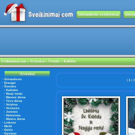
Gimtadienio sveikinimai
Gimta
Sveikinimai.com
»
Atvirukai
» Šventės » Kalėdos
Atvirukai
Gimtadienis
|
1
|
Draugai
Šventės
Kalėdos
Nauji metai
Mamos diena
Tėvo diena
Velykos
Vestuvės
Joninės
Helovinas
Moters diena
Linksmi
Meilė
Gėlės
Gyvūnai