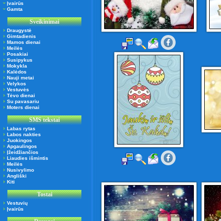
Įvairūs
Gamta
Sveikinimai
Draugystė
Gimtadienis
Mamos dienai
Meilės
Posakiai
Susipykus
Mokykla
Kalėdos
Nauji metai
Velykos
Vestuvės
Tėvo dienai
Su pavasariu
Moters dienai
SMS tekstai
Labas rytas
Labos nakties
Juokingos
Apgaulingos
Įžeidžiančios
Liaudies išmintis
Meilės
Nusivylimo
Angliški
Kiti
Tostai
Vestuvių
Įvairūs