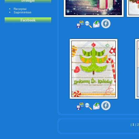
Draugai
Receptai
Sapnininkas
Facebook
|
1
|