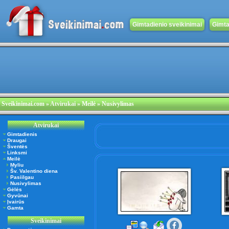
Gimtadienio sveikinimai
Gimta
Sveikinimai.com
»
Atvirukai
» Meilė » Nusivylimas
Atvirukai
Gimtadienis
Draugai
Šventės
Linksmi
Meilė
Myliu
Šv. Valentino diena
Pasiilgau
Nusivylimas
Gėlės
Gyvūnai
Įvairūs
Gamta
Sveikinimai