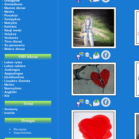
Draugystė
Gimtadienis
Mamos dienai
Meilės
Posakiai
Susipykus
Mokykla
Kalėdos
Nauji metai
Velykos
Vestuvės
Tėvo dienai
Su pavasariu
Moters dienai
SMS tekstai
Labas rytas
Labos nakties
Juokingos
Apgaulingos
Įžeidžiančios
Liaudies išmintis
Meilės
Nusivylimo
Angliški
Kiti
Tostai
Vestuvių
Įvairūs
Draugai
Receptai
Sapnininkas