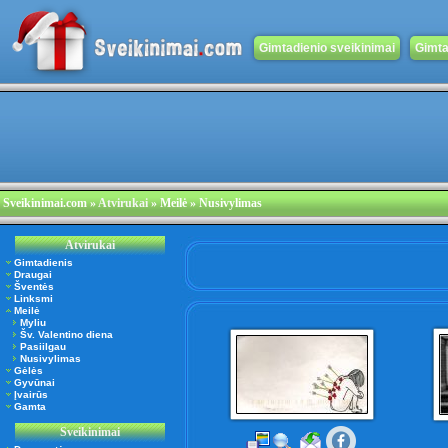
Gimtadienio sveikinimai
Gimta
Sveikinimai.com
»
Atvirukai
» Meilė » Nusivylimas
Atvirukai
Gimtadienis
Draugai
Šventės
Linksmi
Meilė
Myliu
Šv. Valentino diena
Pasiilgau
Nusivylimas
Gėlės
Gyvūnai
Įvairūs
Gamta
Sveikinimai