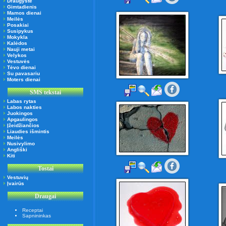
Draugystė
Gimtadienis
Mamos dienai
Meilės
Posakiai
Susipykus
Mokykla
Kalėdos
Nauji metai
Velykos
Vestuvės
Tėvo dienai
Su pavasariu
Moters dienai
SMS tekstai
Labas rytas
Labos nakties
Juokingos
Apgaulingos
Įžeidžiančios
Liaudies išmintis
Meilės
Nusivylimo
Angliški
Kiti
Tostai
Vestuvių
Įvairūs
Draugai
Receptai
Sapnininkas