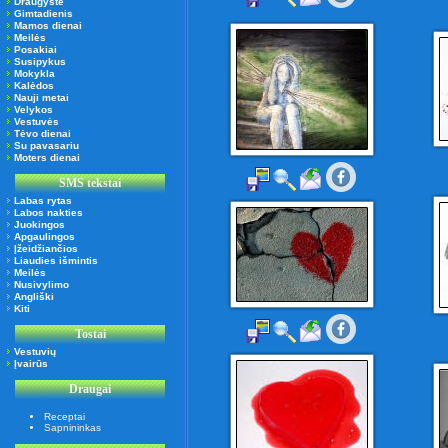
Draugystė
Gimtadienis
Mamos dienai
Meilės
Posakiai
Susipykus
Mokykla
Kalėdos
Nauji metai
Velykos
Vestuvės
Tėvo dienai
Su pavasariu
Moters dienai
SMS tekstai
Labas rytas
Labos nakties
Juokingos
Apgaulingos
Įžeidžiančios
Liaudies išmintis
Meilės
Nusivylimo
Angliški
Kiti
Tostai
Vestuvių
Įvairūs
Draugai
Receptai
Sapnininkas