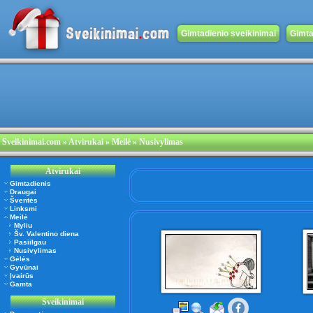
Gimtadienio sveikinimai
Gimta
Sveikinimai.com
»
Atvirukai
» Meilė » Nusivylimas
Atvirukai
Gimtadienis
Draugai
Šventės
Linksmi
Meilė
Myliu
Šv. Valentino diena
Pasiilgau
Nusivylimas
Gėlės
Gyvūnai
Įvairūs
Gamta
Sveikinimai