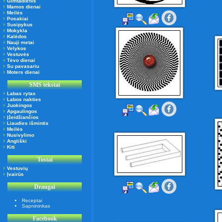
Gimtadienis
Mamos dienai
Meilės
Posakiai
Susipykus
Mokykla
Kalėdos
Nauji metai
Velykos
Vestuvės
Tėvo dienai
Su pavasariu
Moters dienai
SMS tekstai
Labas rytas
Labos nakties
Juokingos
Apgaulingos
Įžeidžiančios
Liaudies išmintis
Meilės
Nusivylimo
Angliški
Kiti
Tostai
Vestuvių
Įvairūs
Draugai
Receptai
Sapnininkas
Facebook