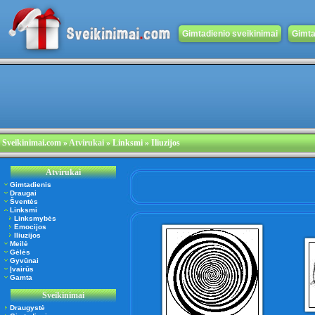
Gimtadienio sveikinimai
Gimta
Sveikinimai.com
»
Atvirukai
» Linksmi » Iliuzijos
Atvirukai
Gimtadienis
Draugai
Šventės
Linksmi
Linksmybės
Emocijos
Iliuzijos
Meilė
Gėlės
Gyvūnai
Įvairūs
Gamta
Sveikinimai
Draugystė