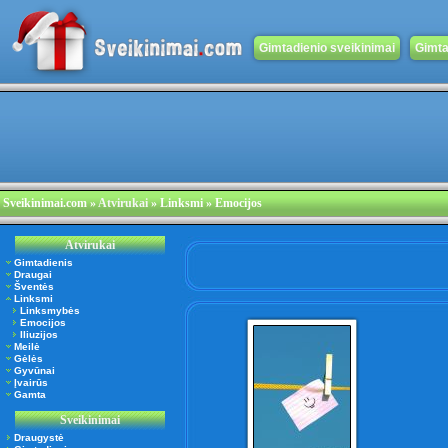
Gimtadienio sveikinimai
Gimta
Sveikinimai.com
»
Atvirukai
» Linksmi » Emocijos
Atvirukai
Gimtadienis
Draugai
Šventės
Linksmi
Linksmybės
Emocijos
Iliuzijos
Meilė
Gėlės
Gyvūnai
Įvairūs
Gamta
Sveikinimai
Draugystė