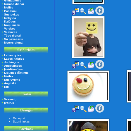
Gimtadienis
Mamos dienai
Meilės
Posakiai
Susipykus
Mokykla
Kalėdos
Nauji metai
Velykos
Vestuvės
Tėvo dienai
Su pavasariu
Moters dienai
SMS tekstai
Labas rytas
Labos nakties
Juokingos
Apgaulingos
Įžeidžiančios
Liaudies išmintis
Meilės
Nusivylimo
Angliški
Kiti
Tostai
Vestuvių
Įvairūs
Draugai
Receptai
Sapnininkas
Facebook