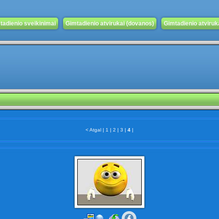
tadienio sveikinimai
Gimtadienio atvirukai (dovanos)
Gimtadienio atvirukai
< Atgal
|
1
|
2
|
3
|
4
|