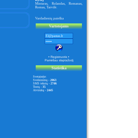
Mintaras
,
Rolandas
,
Romanas
,
Romas
,
Tarvilė
.
Vardadienių paieška
Vartotojams
• Registruotis •
Pamiršau slaptažodį
Statistika
Svetainėje:
Sveikinimų -
2063
SMS tekstų -
2746
Tostų -
35
Atvirukų -
2445