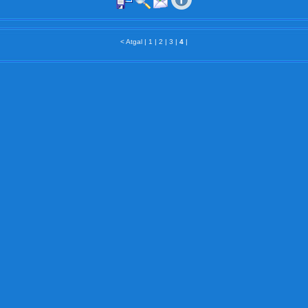
< Atgal
|
1
|
2
|
3
|
4
|