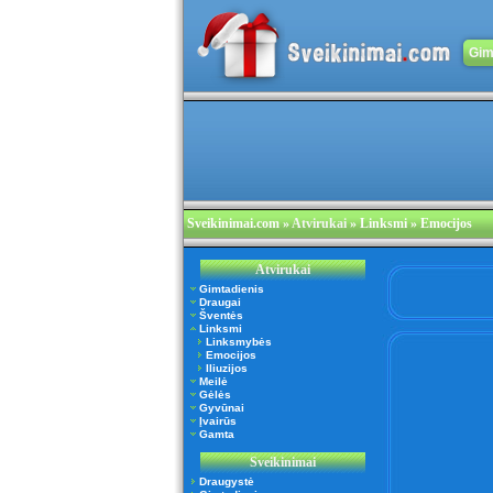
Gim
Sveikinimai.com
»
Atvirukai
» Linksmi » Emocijos
Atvirukai
Gimtadienis
Draugai
Šventės
Linksmi
Linksmybės
Emocijos
Iliuzijos
Meilė
Gėlės
Gyvūnai
Įvairūs
Gamta
Sveikinimai
Draugystė