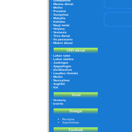
Gimtadienis
Mamos dienai
Meilės
Posakiai
Susipykus
Mokykla
Kalėdos
Nauji metai
Velykos
Vestuvės
Tėvo dienai
Su pavasariu
Moters dienai
SMS tekstai
Labas rytas
Labos nakties
Juokingos
Apgaulingos
Įžeidžiančios
Liaudies išmintis
Meilės
Nusivylimo
Angliški
Kiti
Tostai
Vestuvių
Įvairūs
Draugai
Receptai
Sapnininkas
Facebook