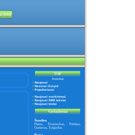
 (kiti)
TOP
Atvirukai
Naujausi
Nesenai išsiųsti
Populiariausi
Naujausi sveikinimai
Naujausi SMS tekstai
Naujausi tostai
Vardadieniai
Šiandien
Daina
,
Dominykas
,
Elidijus
,
Gustavas
,
Tulgirdas
.
Rytoj