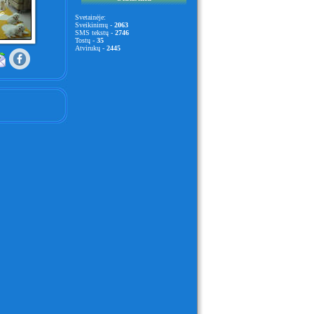
Svetainėje:
Sveikinimų -
2063
SMS tekstų -
2746
Tostų -
35
Atvirukų -
2445