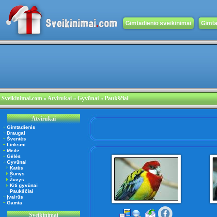
Gimtadienio sveikinimai
Gimta
Sveikinimai.com
»
Atvirukai
» Gyvūnai » Paukščiai
Atvirukai
Gimtadienis
Draugai
Šventės
Linksmi
Meilė
Gėlės
Gyvūnai
Katės
Šunys
Žuvys
Kiti gyvūnai
Paukščiai
Įvairūs
Gamta
Sveikinimai