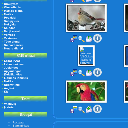
Draugystė
Gimtadienis
Mamos dienai
Meilės
Posakiai
Susipykus
Mokykla
Kalėdos
Nauji metai
Velykos
Vestuvės
Tėvo dienai
Su pavasariu
Moters dienai
SMS tekstai
Labas rytas
Labos nakties
Juokingos
Apgaulingos
Įžeidžiančios
Liaudies išmintis
Meilės
Nusivylimo
Angliški
Kiti
Tostai
Vestuvių
Įvairūs
Draugai
Receptai
Sapnininkas