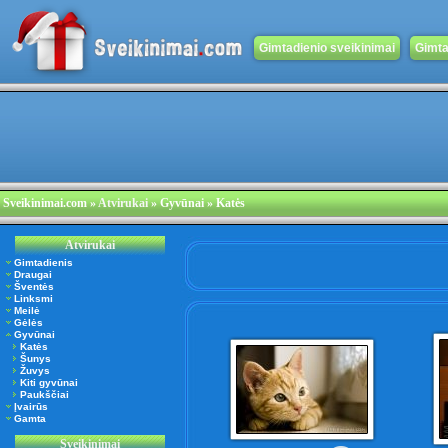
Gimtadienio sveikinimai
Gimta
Sveikinimai.com
»
Atvirukai
» Gyvūnai » Katės
Atvirukai
Gimtadienis
Draugai
Šventės
Linksmi
Meilė
Gėlės
Gyvūnai
Katės
Šunys
Žuvys
Kiti gyvūnai
Paukščiai
Įvairūs
Gamta
Sveikinimai