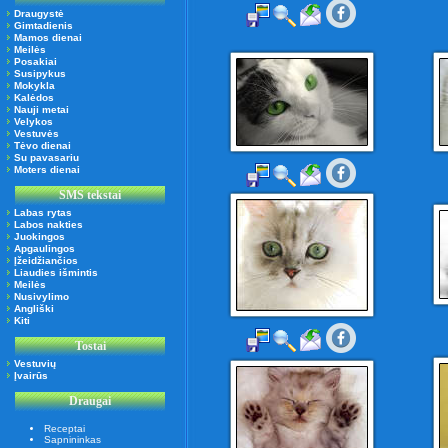
Draugystė
Gimtadienis
Mamos dienai
Meilės
Posakiai
Susipykus
Mokykla
Kalėdos
Nauji metai
Velykos
Vestuvės
Tėvo dienai
Su pavasariu
Moters dienai
SMS tekstai
Labas rytas
Labos nakties
Juokingos
Apgaulingos
Įžeidžiančios
Liaudies išmintis
Meilės
Nusivylimo
Angliški
Kiti
Tostai
Vestuvių
Įvairūs
Draugai
Receptai
Sapnininkas