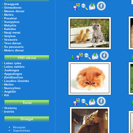
Draugystė
Gimtadienis
Mamos dienai
Meilės
Posakiai
Susipykus
Mokykla
Kalėdos
Nauji metai
Velykos
Vestuvės
Tėvo dienai
Su pavasariu
Moters dienai
SMS tekstai
Labas rytas
Labos nakties
Juokingos
Apgaulingos
Įžeidžiančios
Liaudies išmintis
Meilės
Nusivylimo
Angliški
Kiti
Tostai
Vestuvių
Įvairūs
Draugai
Receptai
Sapnininkas