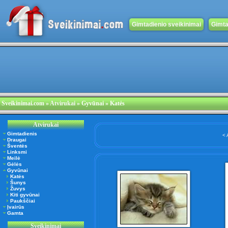
Gimtadienio sveikinimai
Gimta
Sveikinimai.com
»
Atvirukai
» Gyvūnai » Katės
Atvirukai
Gimtadienis
< 
Draugai
Šventės
Linksmi
Meilė
Gėlės
Gyvūnai
Katės
Šunys
Žuvys
Kiti gyvūnai
Paukščiai
Įvairūs
Gamta
Sveikinimai