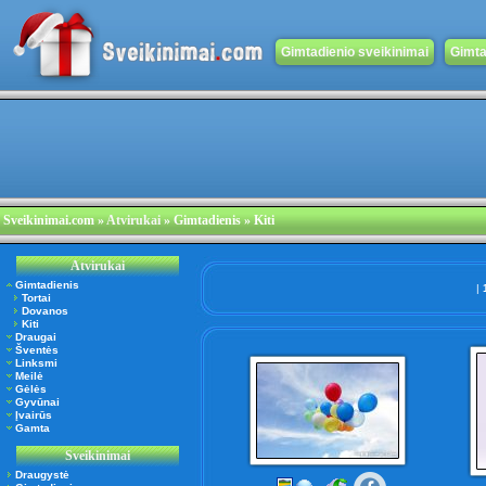
Gimtadienio sveikinimai
Gimta
Sveikinimai.com
»
Atvirukai
» Gimtadienis » Kiti
Atvirukai
Gimtadienis
|
Tortai
Dovanos
Kiti
Draugai
Šventės
Linksmi
Meilė
Gėlės
Gyvūnai
Įvairūs
Gamta
Sveikinimai
Draugystė