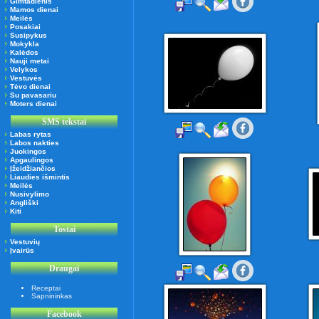
Gimtadienis
Mamos dienai
Meilės
Posakiai
Susipykus
Mokykla
Kalėdos
Nauji metai
Velykos
Vestuvės
Tėvo dienai
Su pavasariu
Moters dienai
SMS tekstai
Labas rytas
Labos nakties
Juokingos
Apgaulingos
Įžeidžiančios
Liaudies išmintis
Meilės
Nusivylimo
Angliški
Kiti
Tostai
Vestuvių
Įvairūs
Draugai
Receptai
Sapnininkas
Facebook