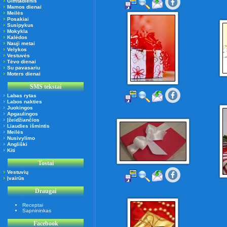
Gimtadienis
Mamos dienai
Meilės
Posakiai
Susipykus
Mokykla
Kalėdos
Nauji metai
Velykos
Vestuvės
Tėvo dienai
Su pavasariu
Moters dienai
SMS tekstai
Labas rytas
Labos nakties
Juokingos
Apgaulingos
Įžeidžiančios
Liaudies išmintis
Meilės
Nusivylimo
Angliški
Kiti
Tostai
Vestuvių
Įvairūs
Draugai
Receptai
Sapnininkas
Facebook