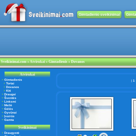
Gimtadienio sveikinimai
Gimta
Sveikinimai.com
»
Atvirukai
» Gimtadienis » Dovanos
Atvirukai
Gimtadienis
|
1
Tortai
Dovanos
Kiti
Draugai
Šventės
Linksmi
Meilė
Gėlės
Gyvūnai
Įvairūs
Gamta
Sveikinimai
Draugystė