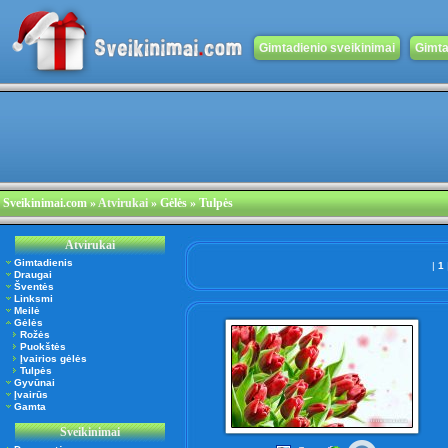
Gimtadienio sveikinimai
Gimta
Sveikinimai.com
»
Atvirukai
» Gėlės » Tulpės
Atvirukai
Gimtadienis
|
1
Draugai
Šventės
Linksmi
Meilė
Gėlės
Rožės
Puokštės
Įvairios gėlės
Tulpės
Gyvūnai
Įvairūs
Gamta
Sveikinimai