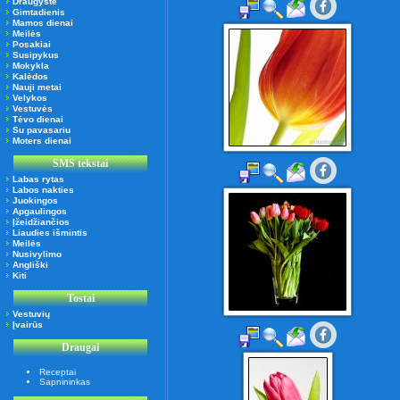
Draugystė
Gimtadienis
Mamos dienai
Meilės
Posakiai
Susipykus
Mokykla
Kalėdos
Nauji metai
Velykos
Vestuvės
Tėvo dienai
Su pavasariu
Moters dienai
SMS tekstai
Labas rytas
Labos nakties
Juokingos
Apgaulingos
Įžeidžiančios
Liaudies išmintis
Meilės
Nusivylimo
Angliški
Kiti
Tostai
Vestuvių
Įvairūs
Draugai
Receptai
Sapnininkas