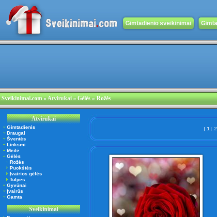
Gimtadienio sveikinimai
Gimta
Sveikinimai.com
»
Atvirukai
» Gėlės » Rožės
Atvirukai
Gimtadienis
|
1
|
Draugai
Šventės
Linksmi
Meilė
Gėlės
Rožės
Puokštės
Įvairios gėlės
Tulpės
Gyvūnai
Įvairūs
Gamta
Sveikinimai