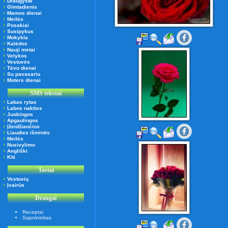
Draugystė
Gimtadienis
Mamos dienai
Meilės
Posakiai
Susipykus
Mokykla
Kalėdos
Nauji metai
Velykos
Vestuvės
Tėvo dienai
Su pavasariu
Moters dienai
SMS tekstai
Labas rytas
Labos nakties
Juokingos
Apgaulingos
Įžeidžiančios
Liaudies išmintis
Meilės
Nusivylimo
Angliški
Kiti
Tostai
Vestuvių
Įvairūs
Draugai
Receptai
Sapnininkas