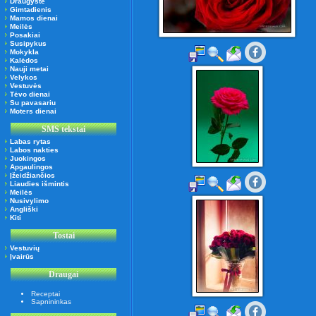
Draugystė
Gimtadienis
Mamos dienai
Meilės
Posakiai
Susipykus
Mokykla
Kalėdos
Nauji metai
Velykos
Vestuvės
Tėvo dienai
Su pavasariu
Moters dienai
SMS tekstai
Labas rytas
Labos nakties
Juokingos
Apgaulingos
Įžeidžiančios
Liaudies išmintis
Meilės
Nusivylimo
Angliški
Kiti
Tostai
Vestuvių
Įvairūs
Draugai
Receptai
Sapnininkas