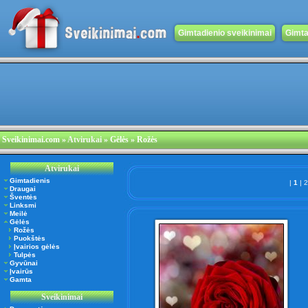
Gimtadienio sveikinimai
Gimta
Sveikinimai.com
»
Atvirukai
» Gėlės » Rožės
Atvirukai
Gimtadienis
|
1
|
Draugai
Šventės
Linksmi
Meilė
Gėlės
Rožės
Puokštės
Įvairios gėlės
Tulpės
Gyvūnai
Įvairūs
Gamta
Sveikinimai