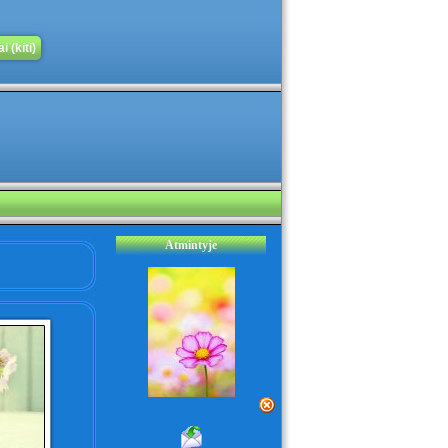
 (kiti)
Atmintyje