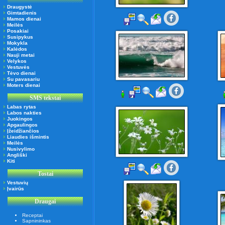
Draugystė
Gimtadienis
Mamos dienai
Meilės
Posakiai
Susipykus
Mokykla
Kalėdos
Nauji metai
Velykos
Vestuvės
Tėvo dienai
Su pavasariu
Moters dienai
SMS tekstai
Labas rytas
Labos nakties
Juokingos
Apgaulingos
Įžeidžiančios
Liaudies išmintis
Meilės
Nusivylimo
Angliški
Kiti
Tostai
Vestuvių
Įvairūs
Draugai
Receptai
Sapnininkas