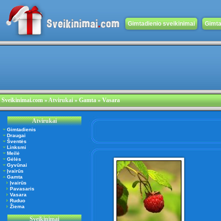
Gimtadienio sveikinimai
Gimta
Sveikinimai.com
»
Atvirukai
» Gamta » Vasara
Atvirukai
Gimtadienis
Draugai
Šventės
Linksmi
Meilė
Gėlės
Gyvūnai
Įvairūs
Gamta
Įvairūs
Pavasaris
Vasara
Ruduo
Žiema
Sveikinimai