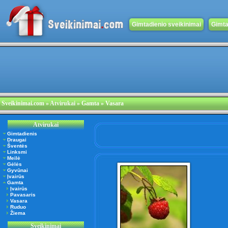
Gimtadienio sveikinimai
Gimta
Sveikinimai.com
»
Atvirukai
» Gamta » Vasara
Atvirukai
Gimtadienis
Draugai
Šventės
Linksmi
Meilė
Gėlės
Gyvūnai
Įvairūs
Gamta
Įvairūs
Pavasaris
Vasara
Ruduo
Žiema
Sveikinimai