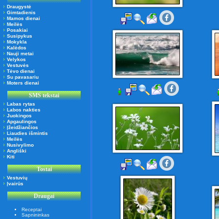
Draugystė
Gimtadienis
Mamos dienai
Meilės
Posakiai
Susipykus
Mokykla
Kalėdos
Nauji metai
Velykos
Vestuvės
Tėvo dienai
Su pavasariu
Moters dienai
SMS tekstai
Labas rytas
Labos nakties
Juokingos
Apgaulingos
Įžeidžiančios
Liaudies išmintis
Meilės
Nusivylimo
Angliški
Kiti
Tostai
Vestuvių
Įvairūs
Draugai
Receptai
Sapnininkas