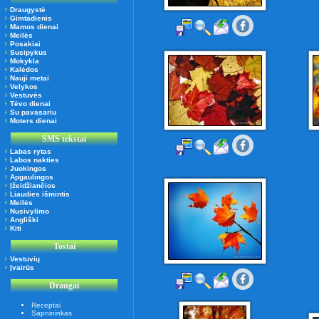
Draugystė
Gimtadienis
Mamos dienai
Meilės
Posakiai
Susipykus
Mokykla
Kalėdos
Nauji metai
Velykos
Vestuvės
Tėvo dienai
Su pavasariu
Moters dienai
SMS tekstai
Labas rytas
Labos nakties
Juokingos
Apgaulingos
Įžeidžiančios
Liaudies išmintis
Meilės
Nusivylimo
Angliški
Kiti
Tostai
Vestuvių
Įvairūs
Draugai
Receptai
Sapnininkas