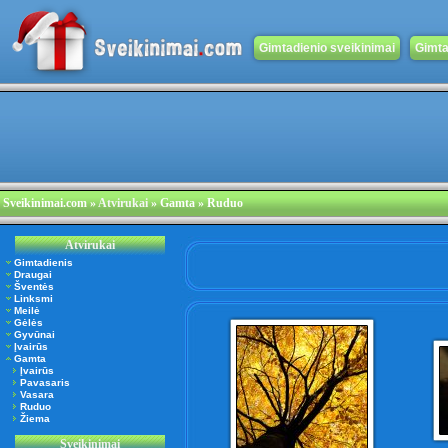
Gimtadienio sveikinimai
Gimta
Sveikinimai.com
»
Atvirukai
» Gamta » Ruduo
Atvirukai
Gimtadienis
Draugai
Šventės
Linksmi
Meilė
Gėlės
Gyvūnai
Įvairūs
Gamta
Įvairūs
Pavasaris
Vasara
Ruduo
Žiema
Sveikinimai