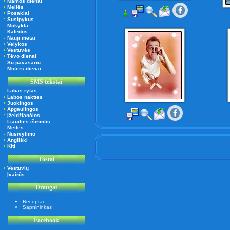
Mamos dienai
Meilės
Posakiai
Susipykus
Mokykla
Kalėdos
Nauji metai
Velykos
Vestuvės
Tėvo dienai
Su pavasariu
Moters dienai
SMS tekstai
Labas rytas
Labos nakties
Juokingos
Apgaulingos
Įžeidžiančios
Liaudies išmintis
Meilės
Nusivylimo
Angliški
Kiti
Tostai
Vestuvių
Įvairūs
Draugai
Receptai
Sapnininkas
Facebook