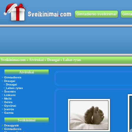
Gimtadienio sveikinimai
Gimta
Sveikinimai.com
»
Atvirukai
» Draugai » Labas rytas
Atvirukai
Gimtadienis
Draugai
Draugai
Labas rytas
Šventės
Linksmi
Meilė
Gėlės
Gyvūnai
Įvairūs
Gamta
Sveikinimai
Draugystė
Gimtadienis