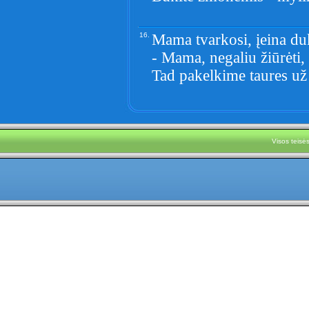
16.
Mama tvarkosi, įeina duk
- Mama, negaliu žiūrėti, 
Tad pakelkime taures už 
Visos teis