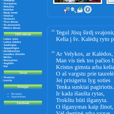
Posakiai
Susipykus
Mokykla
Kalėdos
Nauji metai
Velykos
Vestuvės
Tėvo dienai
Su pavasariu
Moters dienai
20.
Tegul Jūsų širdį svajoni
SMS tekstai
Kelia į šv. Kalėdų ryto pa
Labas rytas
Labos nakties
Juokingos
Apgaulingos
Įžeidžiančios
19.
Ar Velykos, ar Kalėdos,
Liaudies išmintis
Meilės
Man vis tiek tos pačios 
Nusivylimo
Angliški
Kristus gimsta arba kelia
Kiti
O aš vargstu prie taurelė
Tostai
Vestuvių
Jei prisigeriu lyg soties
Įvairūs
Tenka sunkiai pagiriotis.
Draugai
Ir kada išaušta rytas,
Receptai
Sapnininkas
Trokštu būti išganyta.
Facebook
O išganymas kaip žinot,
Vėl degtinė arba vynas..