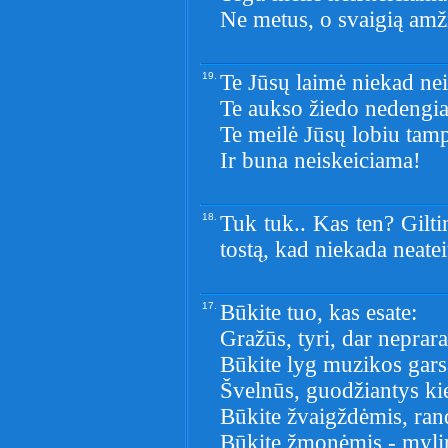
Ne metus, o svaigią amž
19.
Te Jūsų laimė niekad ne
Te aukso žiedo nedengia
Te meilė Jūsų lobiu tam
Ir buna neiskeiciama!
18.
Tuk tuk.. Kas ten? Gilti
tostą, kad niekada neateit
17.
Būkite tuo, kas esate:
Gražūs, tyri, dar neprar
Būkite lyg muzikos gars
Švelnūs, guodžiantys kie
Būkite žvaigždėmis, rand
Būkite žmonėmis - mylin