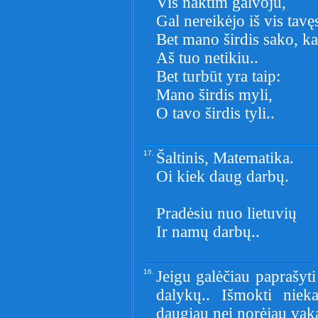
Vis naktim galvoju,
Gal nereikėjo iš vis tavę
Bet mano širdis sako, ka
Aš tuo netikiu..
Bet turbūt yra taip:
Mano širdis myli,
O tavo širdis tyli..
17.
Šaltinis, Matematika.
Oi kiek daug darbų.
Pradėsiu nuo lietuvių
Ir namų darbų..
16.
Jeigu galėčiau paprašyti
dalykų.. Išmokti niek
daugiau nei norėjau vakar