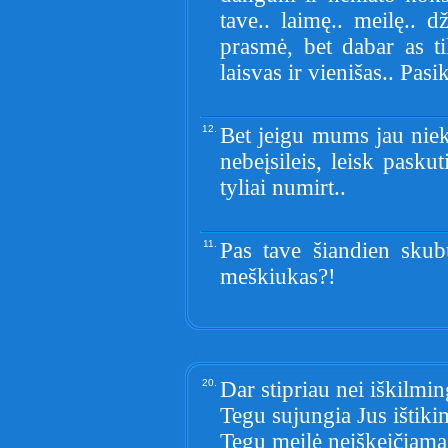
tave.. laimę.. meilę..
prasmė, bet dabar as t
laisvas ir vienišas.. Pasi
12.
Bet jeigu mums jau nieko
nebeįsileis, leisk pasku
tyliai numirt..
11.
Pas tave šiandien skub
meškiukas?!
20.
Dar stipriau nei iškilmin
Tegu sujungia Jus ištik
Tegu meilė neiškeičiama 