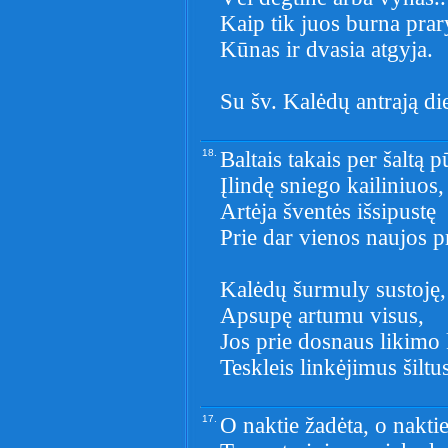
Kaip tik juos burna prar
Kūnas ir dvasia atgyja.
Su šv. Kalėdų antrają di
18.
Baltais takais per šaltą p
Įlindę sniego kailiniuos,
Artėja šventės išsipustę
Prie dar vienos naujos p
Kalėdų šurmuly sustoję,
Apsupę artumu visus,
Jos prie dosnaus likimo
Teskleis linkėjimus šiltu
17.
O naktie žadėta, o nakti