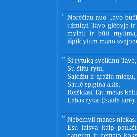
15.
Norėčiau nuo Tavo bučin
užmigti Tavo glėbyje ir
mylėti ir būti mylima,
išpildytum mano svajonę
14.
Šį rytuką sveikinu Tave,
Su šiltu rytu,
Saldžiu ir gražiu miegu,
Saulė spigina akis,
Reiškiasi Tau metas kelti
Labas rytas (Saulė tarė).
13.
Nebemyli manes niekas..
Esu laisva kaip paukšt
dangum ir nemato koks g