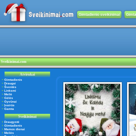
Gimtadienio sveikinimai
Gimta
Sveikinimai.com
Atvirukai
Gimtadienis
Draugai
Šventės
Linksmi
Meilė
Gėlės
Gyvūnai
Įvairūs
Gamta
Sveikinimai
Draugystė
Gimtadienis
Mamos dienai
Meilės