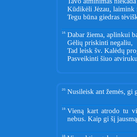
Tavo atminimas niekada
Kūdikėli Jėzau, laimink
Tegu būna giedras tėviš
16.
Dabar žiema, aplinkui ba
Gėlių priskinti negaliu,
Tad leisk šv. Kalėdų pr
Pasveikinti šiuo atviruku
20.
Nusileisk ant žemės, gi 
19.
Vieną kart atrodo tu vis
nebus. Kaip gi šį jausmą
18.